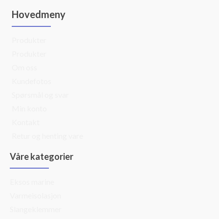
Hovedmeny
Produkter
Produkter
Om oss
Kundefotos
Spørsmål og svar
Min konto
Kontakt
Retur og henting vare
Våre kategorier
Eksos marine
Varmeisolasjon
Slangeklemmer