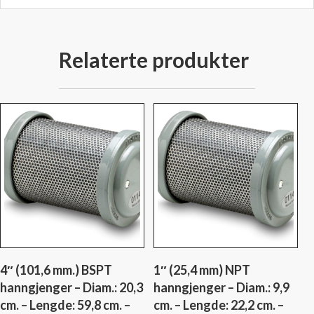
-
Type:
S05
Relaterte produkter
antall
4″ (101,6 mm.) BSPT
1″ (25,4 mm) NPT
hanngjenger – Diam.: 20,3
hanngjenger – Diam.: 9,9
cm. – Lengde: 59,8 cm. –
cm. – Lengde: 22,2 cm. –