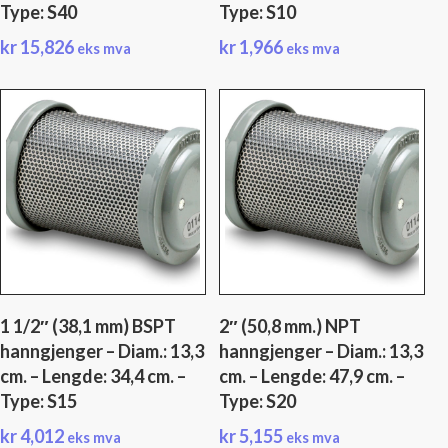
Type: S40
Type: S10
kr
15,826
kr
1,966
eks mva
eks mva
1 1/2″ (38,1 mm) BSPT
2″ (50,8 mm.) NPT
hanngjenger – Diam.: 13,3
hanngjenger – Diam.: 13,3
cm. – Lengde: 34,4 cm. –
cm. – Lengde: 47,9 cm. –
Type: S15
Type: S20
kr
4,012
kr
5,155
eks mva
eks mva