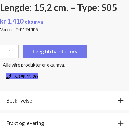
Lengde: 15,2 cm. – Type: S05
kr
1,410
eks mva
Varenr:
T-0124005
1/2"
Legg til i handlekurv
(12,7
mm.)
* Alle våre produkter er eks. mva.
BSPT
hanngjenger
63 98 12 20
-
Diam.:
8
Beskrivelse
cm.
-
Lengde:
15,2
Frakt og levering
cm.