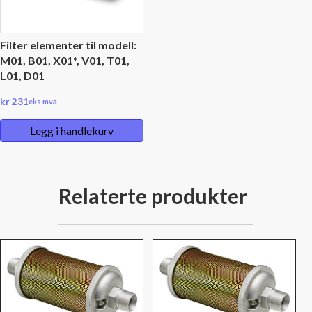
Filter elementer til modell:
M01, B01, X01*, V01, T01,
L01, D01
kr
231
eks mva
Legg i handlekurv
Relaterte produkter