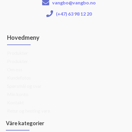
vangbo@vangbo.no
(+47) 63 98 12 20
Hovedmeny
Produkter
Produkter
Om oss
Kundefotos
Spørsmål og svar
Min konto
Kontakt
Retur og henting vare
Våre kategorier