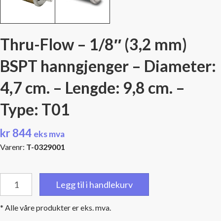
Thru-Flow – 1/8″ (3,2 mm)
BSPT hanngjenger – Diameter:
4,7 cm. – Lengde: 9,8 cm. –
Type: T01
kr
844
eks mva
Varenr:
T-0329001
Thru-
Legg til i handlekurv
Flow
-
* Alle våre produkter er eks. mva.
1/8"