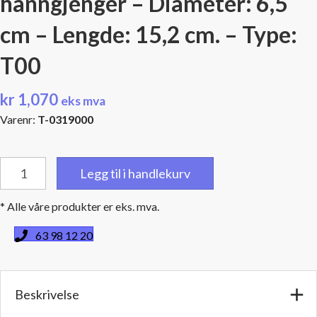
hanngjenger – Diameter: 6,5
cm – Lengde: 15,2 cm. – Type:
T00
kr
1,070
eks mva
Varenr:
T-0319000
Thru-
Legg til i handlekurv
Flow
-
* Alle våre produkter er eks. mva.
3/8"
(9,5
63 98 12 20
mm)
NPT
hanngjenger
Beskrivelse
-
Diameter: