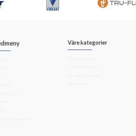
Våre kategorier
edmeny
Eksos marine
kter
Varmeisolasjon
kter
Slangeklemmer
s
Eksosdeler
fotos
ål og svar
onto
kt
og henting vare