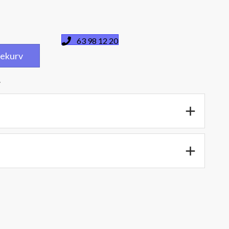
63 98 12 20
dlekurv
.