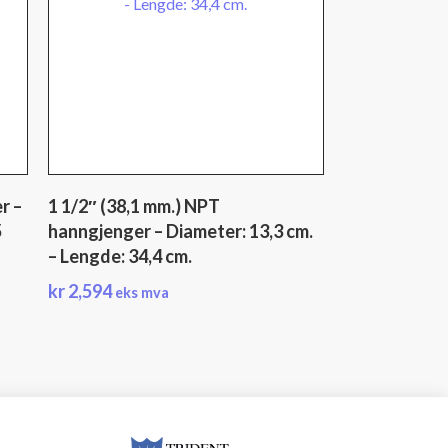
r –
1 1/2″ (38,1 mm.) NPT
5
hanngjenger – Diameter: 13,3 cm.
– Lengde: 34,4 cm.
kr
2,594
eks mva