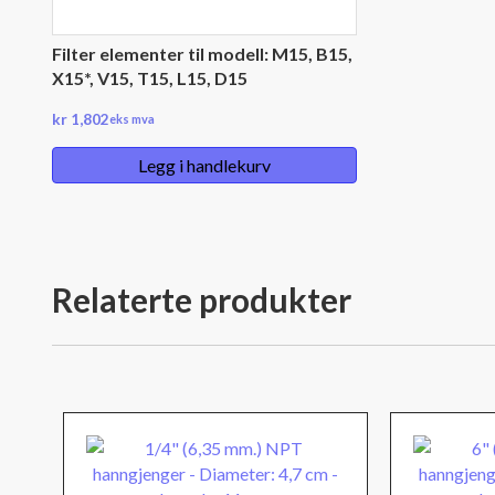
Filter elementer til modell: M15, B15,
X15*, V15, T15, L15, D15
kr
1,802
eks mva
Legg i handlekurv
Relaterte produkter