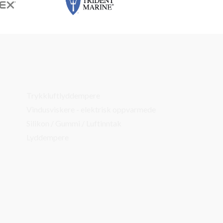
Trykkluftlyddempere
Vindusviskere - elektrisk oppvarmede
Silikon / Gummi / Luftinntak
Lyddempere