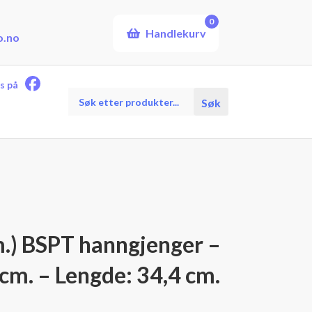
0
Handlekurv
o.no
s på
Products
Søk
search
m.) BSPT hanngjenger –
cm. – Lengde: 34,4 cm.