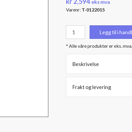
kr
2,594
eks mva
Varenr:
T-0122015
1
Legg til i han
1/2"
(38,1
* Alle våre produkter er eks. mva
mm.)
BSPT
hanngjenger
Beskrivelse
-
Diameter:
13,3
Frakt og levering
cm.
-
Lengde:
34,4
cm.
antall