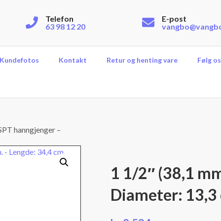
Telefon
E-post
63 98 12 20
vangbo@vangb
Kundefotos
Kontakt
Retur og henting vare
Følg os
BSPT hanngjenger –
1 1/2″ (38,1 m
Diameter: 13,3 