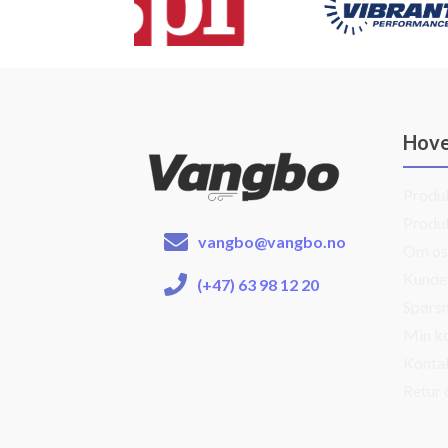
Hov
Produ
Produ
vangbo@vangbo.no
Om os
Kunde
(+47) 63 98 12 20
Spørsm
Min k
Konta
Retur 