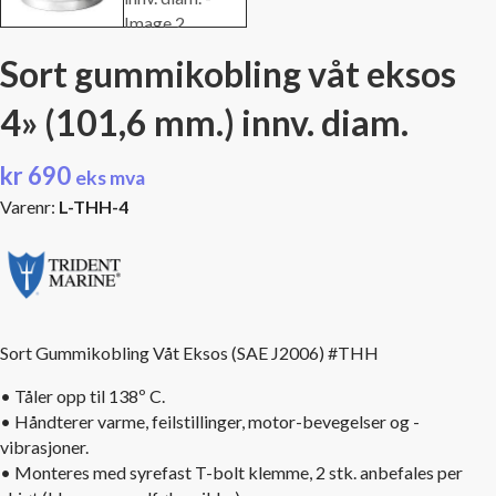
Sort gummikobling våt eksos
4» (101,6 mm.) innv. diam.
kr
690
eks mva
Varenr:
L-THH-4
Sort Gummikobling Våt Eksos (SAE J2006) #THH
• Tåler opp til 138º C.
• Håndterer varme, feilstillinger, motor-bevegelser og -
vibrasjoner.
• Monteres med syrefast T-bolt klemme, 2 stk. anbefales per