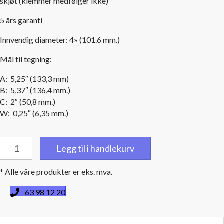
skjøt (klemmer medfølger ikke)
5 års garanti
Innvendig diameter: 4» (101.6 mm.)
Mål til tegning:
A: 5,25″ (133,3 mm)
B: 5,37″ (136,4 mm.)
C: 2″ (50,8 mm.)
W: 0,25″ (6,35 mm.)
Sort
Legg til i handlekurv
gummikobling
våt
* Alle våre produkter er eks. mva.
eksos
4''
63 98 12 20
(101,6
mm.)
innv.