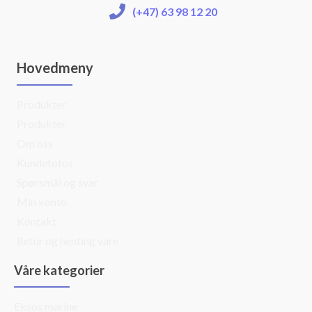
(+47) 63 98 12 20
Hovedmeny
Produkter
Produkter
Om oss
Kundefotos
Spørsmål og svar
Min konto
Kontakt
Retur og henting vare
Våre kategorier
Eksos marine