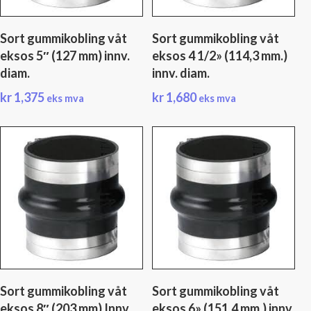
Sort gummikobling våt
Sort gummikobling våt
eksos 5″ (127 mm) innv.
eksos 4 1/2» (114,3 mm.)
diam.
innv. diam.
kr
1,375
kr
1,680
eks mva
eks mva
Sort gummikobling våt
Sort gummikobling våt
eksos 8″ (203 mm) Innv.
eksos 6» (151,4 mm.) innv.