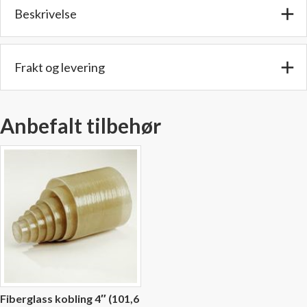
Beskrivelse
diam.
antall
Frakt og levering
Anbefalt tilbehør
Fiberglass kobling 4″ (101,6