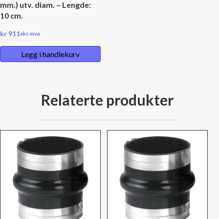
mm.) utv. diam. – Lengde:
10 cm.
kr
911
eks mva
Legg i handlekurv
Relaterte produkter