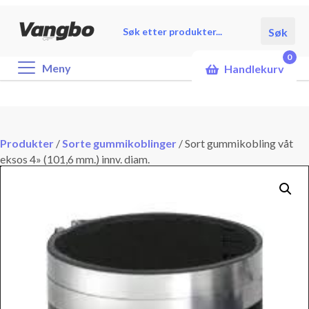
Products
Søk
search
0
Meny
Handlekurv
Produkter
/
Sorte gummikoblinger
/
Sort gummikobling våt
eksos 4» (101,6 mm.) innv. diam.