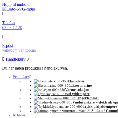
Hopp til innhold
Telefon
63 98 12 20
E-post
vangbo@vangbo.no
Handlekurv
0
Du har ingen produkter i handlekurven.
Produkter
Eksosdeler
Eksos marine
Varmeisolasjon
Lyddempere
Slangeklemmer
Vindusviskere – elektrisk o
Trykkluftlyddempere
Silikon / Gummi
Artikler