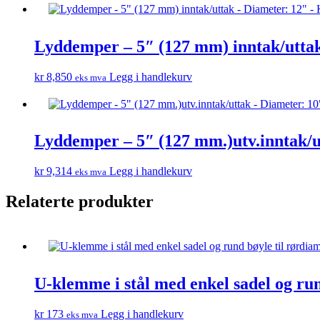
Lyddemper – 5″ (127 mm) inntak/uttak
kr
8,850
Legg i handlekurv
eks mva
Lyddemper – 5″ (127 mm.)utv.inntak/ut
kr
9,314
Legg i handlekurv
eks mva
Relaterte produkter
U-klemme i stål med enkel sadel og run
kr
173
Legg i handlekurv
eks mva