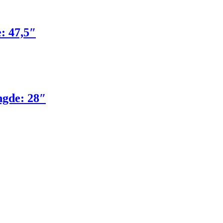
: 47,5″
ngde: 28″