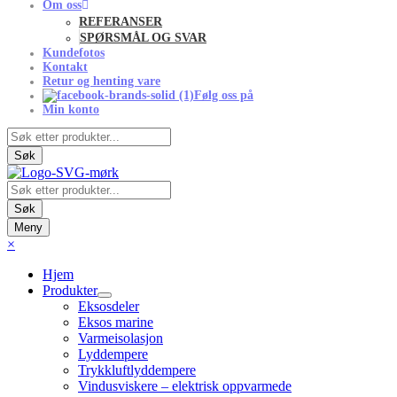
Om oss
REFERANSER
SPØRSMÅL OG SVAR
Kundefotos
Kontakt
Retur og henting vare
Følg oss på
Min konto
Products
search
Søk
Products
search
Søk
Meny
×
Hjem
Produkter
Eksosdeler
Eksos marine
Varmeisolasjon
Lyddempere
Trykkluftlyddempere
Vindusviskere – elektrisk oppvarmede