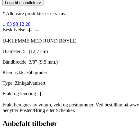
(127
Legg til i handlekurv
mm)
diameter
* Alle våre produkter er eks. mva.
U-
klemme
63 98 12 20
med
Beskrivelse
rund
bøyle
U-KLEMME MED RUND BØYLE
-
zinkgalvanisert
Diameter: 5″ (12,7 cm)
antall
Båndbredde: 3/8″ (9,5 mm.)
Klemtrykk: 360 grader
Type: Zinkgalvanisert
Frakt og levering
Frakt beregnes av volum, vekt og postnummer. Ved bestilling på www.
benytter Posten/Bring eller Schenker.
Anbefalt tilbehør