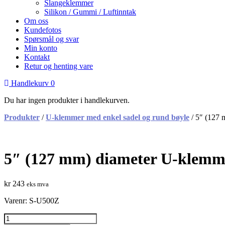
Slangeklemmer
Silikon / Gummi / Luftinntak
Om oss
Kundefotos
Spørsmål og svar
Min konto
Kontakt
Retur og henting vare
Handlekurv
0
Du har ingen produkter i handlekurven.
Produkter
/
U-klemmer med enkel sadel og rund bøyle
/
5″ (127 
5″ (127 mm) diameter U-klemme
kr
243
eks mva
Varenr:
S-U500Z
5"