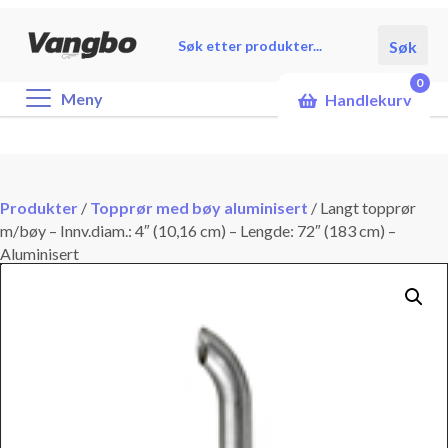
Products
Søk
search
0
Meny
Handlekurv
Produkter
/
Topprør med bøy aluminisert
/
Langt topprør
m/bøy – Innv.diam.: 4″ (10,16 cm) – Lengde: 72″ (183 cm) –
Aluminisert