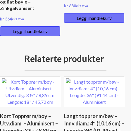
og flat bøyle –
kr
680
eks mva
Zinkgalvanisert
Legg i handlekurv
kr
364
eks mva
Legg i handlekurv
Relaterte produkter
Kort Topprør m/bøy –
Langt topprør m/bøy –
Utv.diam. – Aluminisert –
Innv.diam.: 4″ (10,16 cm) –
Utvendig: 3 ½» / 8,89 cm,
Lengde: 36″ (91,44 cm) –