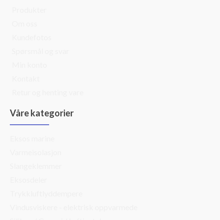
Produkter
Om oss
Kundefotos
Spørsmål og svar
Min konto
Kontakt
Retur og henting vare
Våre kategorier
Eksos marine
Varmeisolasjon
Slangeklemmer
Eksosdeler
Trykkluftlyddempere
Vindusviskere - elektrisk oppvarmede