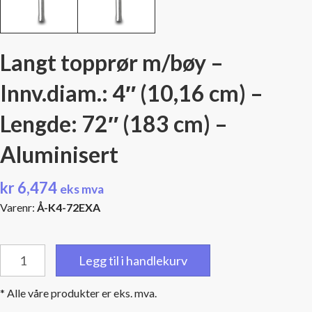
Langt topprør m/bøy –
Innv.diam.: 4″ (10,16 cm) –
Lengde: 72″ (183 cm) –
Aluminisert
kr
6,474
eks mva
Varenr:
Å-K4-72EXA
Langt
Legg til i handlekurv
topprør
m/bøy
* Alle våre produkter er eks. mva.
-