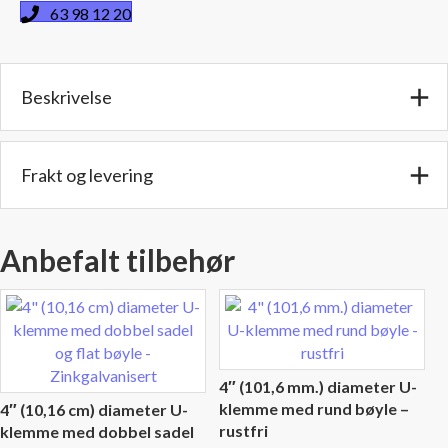
Innv.diam.:
63 98 12 20
4"
(10,16
cm)
Beskrivelse
-
Lengde:
72"
(183
Frakt og levering
cm)
-
Aluminisert
Anbefalt tilbehør
antall
4″ (101,6 mm.) diameter U-
klemme med rund bøyle –
4″ (10,16 cm) diameter U-
rustfri
klemme med dobbel sadel