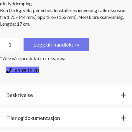
økt lyddemping.
Kun 0,5 kg. vekt per enhet. Innstalleres innvendig i alle eksosrør
fra 1,75» (44 mm.) opp til 6» (152 mm), Norsk bruksanvisning.
Lengde: 17 cm.
Lyddempende
Legg til i handlekurv
innsats
til
* Alle våre produkter er eks. mva.
4"
10,16
63 98 12 20
cm
utv.rørdiam.
-
Beskrivelse
Lengde:
17
cm
-
Filer og dokumentasjon
Antall
disker: