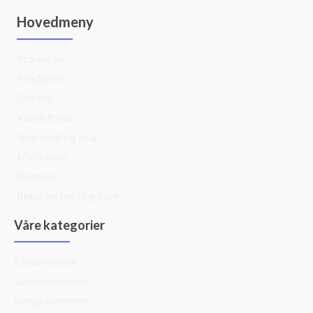
Hovedmeny
Produkter
Produkter
Om oss
Kundefotos
Spørsmål og svar
Min konto
Kontakt
Retur og henting vare
Våre kategorier
Eksos marine
Varmeisolasjon
Slangeklemmer