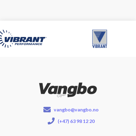
vangbo@vangbo.no
(+47) 63 98 12 20