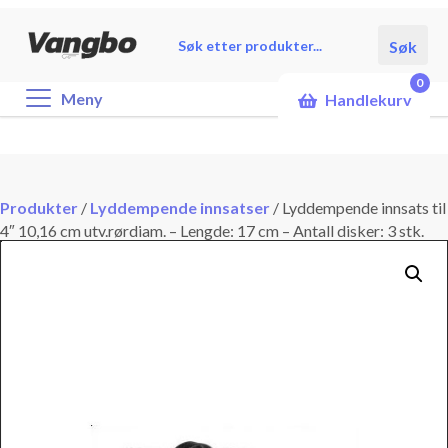
Products
Søk
search
0
Meny
Handlekurv
Produkter
/
Lyddempende innsatser
/
Lyddempende innsats til
4″ 10,16 cm utv.rørdiam. – Lengde: 17 cm – Antall disker: 3 stk.