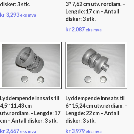
3″ 7,62 cm utv. rørdiam. –
disker: 3 stk.
Lengde: 17 cm – Antall
kr
3,293
eks mva
disker: 3 stk.
kr
2,087
eks mva
Lyddempende innsats til
Lyddempende innsats til
4,5″ 11,43 cm
6″ 15,24 cm utv.rørdiam. –
utv.rørdiam. – Lengde: 17
Lengde: 22 cm – Antall
cm – Antall disker: 3 stk.
disker: 3 stk.
kr
2,667
kr
3,979
eks mva
eks mva