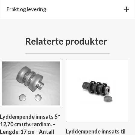
3
Frakt og levering
stk.
antall
Relaterte produkter
Lyddempende innsats 5″
12,70 cm utv.rørdiam. –
Lyddempende innsats til
Lengde: 17 cm – Antall