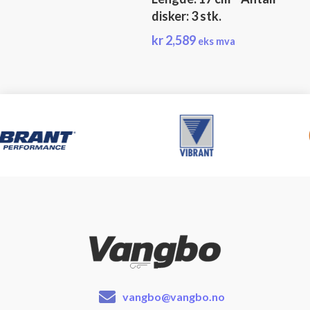
disker: 3 stk.
kr
2,589
eks mva
vangbo@vangbo.no