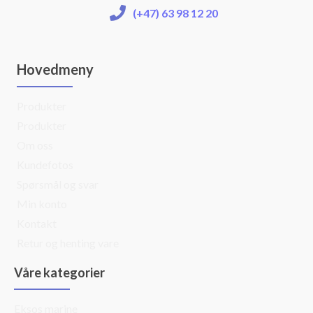
(+47) 63 98 12 20
Hovedmeny
Produkter
Produkter
Om oss
Kundefotos
Spørsmål og svar
Min konto
Kontakt
Retur og henting vare
Våre kategorier
Eksos marine