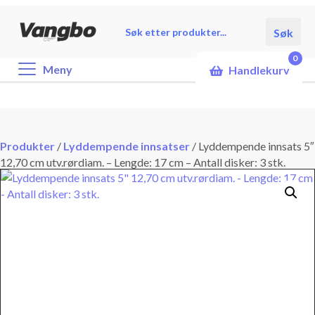
Products
Søk
search
0
Meny
Handlekurv
Produkter
/
Lyddempende innsatser
/
Lyddempende innsats 5″
12,70 cm utv.rørdiam. – Lengde: 17 cm – Antall disker: 3 stk.