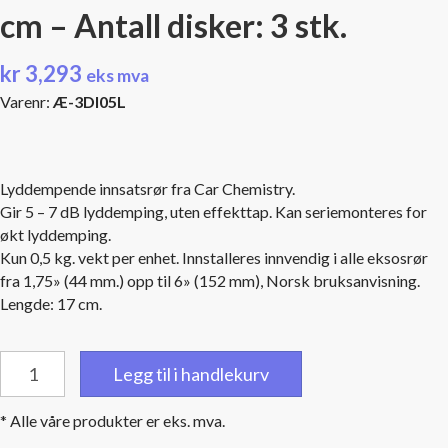
cm – Antall disker: 3 stk.
kr
3,293
eks mva
Varenr:
Æ-3DI05L
Lyddempende innsatsrør fra Car Chemistry.
Gir 5 – 7 dB lyddemping, uten effekttap. Kan seriemonteres for
økt lyddemping.
Kun 0,5 kg. vekt per enhet. Innstalleres innvendig i alle eksosrør
fra 1,75» (44 mm.) opp til 6» (152 mm), Norsk bruksanvisning.
Lengde: 17 cm.
Lyddempende
Legg til i handlekurv
innsats
5"
* Alle våre produkter er eks. mva.
12,70