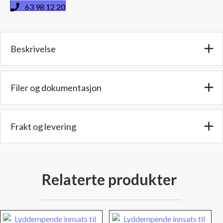
cm
63 98 12 20
utv.rørdiam.
-
Lengde:
Beskrivelse
17
cm
-
Antall
Filer og dokumentasjon
disker:
3
stk.
Frakt og levering
antall
Relaterte produkter