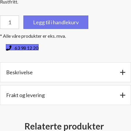
Rustfritt.
Slangeklemme
Legg til i handlekurv
Turbo
Seal
* Alle våre produkter er eks. mva.
Spennvidde:
178
63 98 12 20
-
200
mm.
Beskrivelse
Rustfri
antall
Frakt og levering
Relaterte produkter