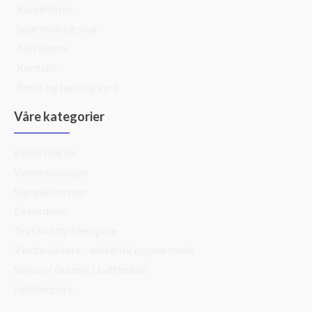
Kundefotos
Spørsmål og svar
Min konto
Kontakt
Retur og henting vare
Våre kategorier
Eksos marine
Varmeisolasjon
Slangeklemmer
Eksosdeler
Trykkluftlyddempere
Vindusviskere - elektrisk oppvarmede
Silikon / Gummi / Luftinntak
Lyddempere