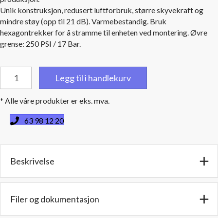
Unik konstruksjon, redusert luftforbruk, større skyvekraft og
mindre støy (opp til 21 dB). Varmebestandig. Bruk
hexagontrekker for å stramme til enheten ved montering. Øvre
grense: 250 PSI / 17 Bar.
Trykkluftlyddemper
Legg til i handlekurv
Air
Ejector
* Alle våre produkter er eks. mva.
Muffler
1"
63 98 12 20
(25,4
mm.)
NPT
Beskrivelse
hanngjenger
antall
Filer og dokumentasjon