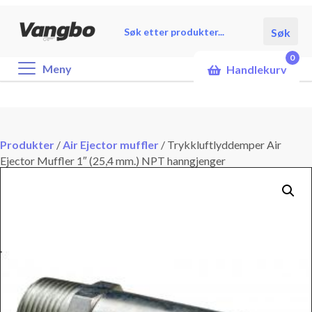
Products
Søk
search
0
Meny
Handlekurv
Produkter
/
Air Ejector muffler
/
Trykkluftlyddemper Air
Ejector Muffler 1″ (25,4 mm.) NPT hanngjenger