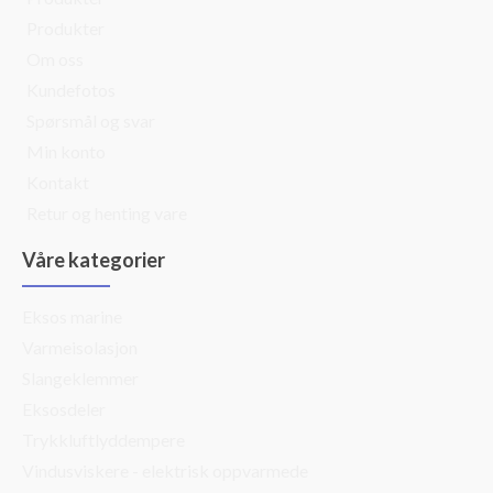
Produkter
Om oss
Kundefotos
Spørsmål og svar
Min konto
Kontakt
Retur og henting vare
Våre kategorier
Eksos marine
Varmeisolasjon
Slangeklemmer
Eksosdeler
Trykkluftlyddempere
Vindusviskere - elektrisk oppvarmede