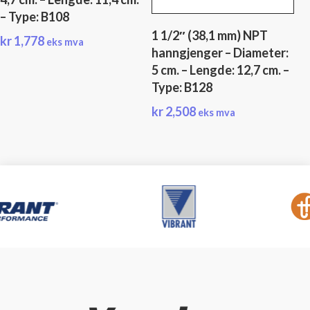
– Type: B108
1 1/2″ (38,1 mm) NPT
kr
1,778
eks mva
hanngjenger – Diameter:
5 cm. – Lengde: 12,7 cm. –
Type: B128
kr
2,508
eks mva