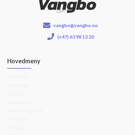
vangbo@vangbo.no
(+47) 63 98 12 20
Hovedmeny
Produkter
Produkter
Om oss
Kundefotos
Spørsmål og svar
Min konto
Kontakt