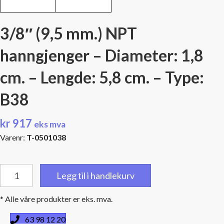
3/8″ (9,5 mm.) NPT
hanngjenger – Diameter: 1,8
cm. – Lengde: 5,8 cm. – Type:
B38
kr
917
eks mva
Varenr:
T-0501038
3/8"
Legg til i handlekurv
(9,5
mm.)
* Alle våre produkter er eks. mva.
NPT
hanngjenger
63 98 12 20