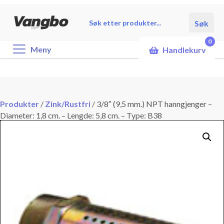
Products
Søk
search
0
Meny
Handlekurv
Produkter
/
Zink/Rustfri
/
3/8″ (9,5 mm.) NPT hanngjenger –
Diameter: 1,8 cm. – Lengde: 5,8 cm. – Type: B38