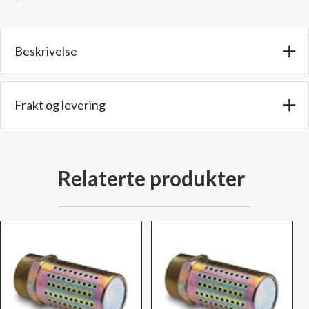
-
Diameter:
1,8
Beskrivelse
cm.
-
Lengde:
5,8
Frakt og levering
cm.
-
Type:
B38
Relaterte produkter
antall