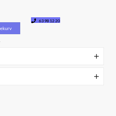
63 98 12 20
dlekurv
.