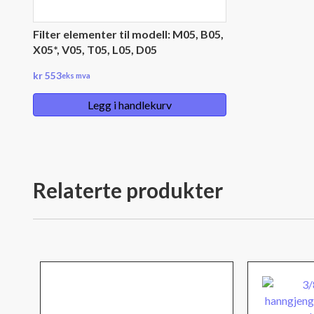
Filter elementer til modell: M05, B05,
X05*, V05, T05, L05, D05
kr
553
eks mva
Legg i handlekurv
Relaterte produkter