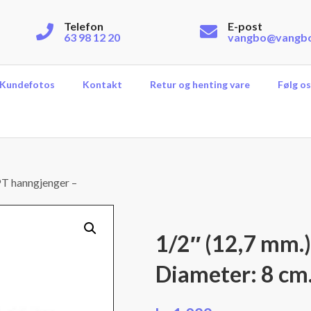
Telefon
E-post
63 98 12 20
vangbo@vangb
Kundefotos
Kontakt
Retur og henting vare
Følg os
PT hanngjenger –
1/2″ (12,7 mm.
Diameter: 8 cm.