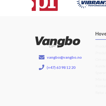
Hov
Produ
Produ
vangbo@vangbo.no
Om os
Kunde
(+47) 63 98 12 20
Spørsm
Min k
Konta
Retur 