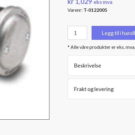
kr
1,029
eks mva
Varenr:
T-0122005
1/2"
Legg til i han
(12,7
mm.)
* Alle våre produkter er eks. mva
BSPT
hanngjenger
-
Beskrivelse
Diameter:
8
cm.
Frakt og levering
-
Lengde:
15,2
cm.
antall