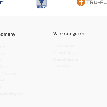
Våre kategorier
edmeny
Eksos marine
kter
Varmeisolasjon
kter
Slangeklemmer
s
Eksosdeler
fotos
ål og svar
onto
kt
og henting vare