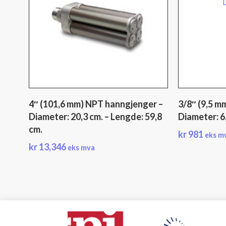
4″ (101,6 mm) NPT hanngjenger –
3/8″ (9,5 m
Diameter: 20,3 cm. – Lengde: 59,8
Diameter: 6
cm.
kr
981
eks m
kr
13,346
eks mva