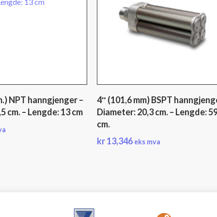
m.) NPT hanngjenger –
4″ (101,6 mm) BSPT hanngjeng
,5 cm. – Lengde: 13 cm
Diameter: 20,3 cm. – Lengde: 5
cm.
va
kr
13,346
eks mva