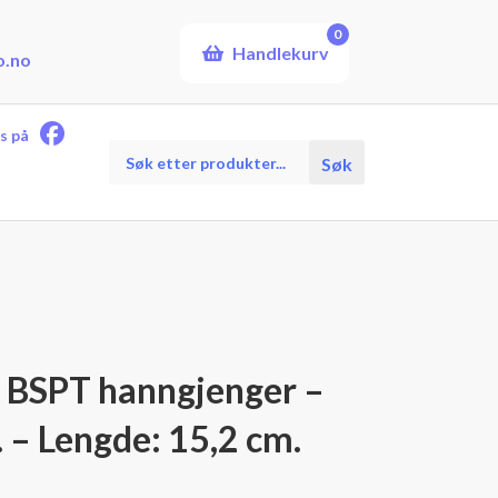
0
Handlekurv
o.no
s på
Products
Søk
search
) BSPT hanngjenger –
 – Lengde: 15,2 cm.