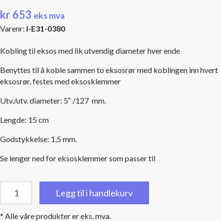
kr
653
eks mva
Varenr:
I-E31-0380
Kobling til eksos med lik utvendig diameter hver ende
Benyttes til å koble sammen to eksosrør med koblingen inn hvert
eksosrør, festes med eksosklemmer
Utv./utv. diameter: 5″ /127 mm.
Lengde: 15 cm
Godstykkelse: 1,5 mm.
Se lenger ned for eksosklemmer som passer til
Kobling
Legg til i handlekurv
eksos:
5"
* Alle våre produkter er eks. mva.
/