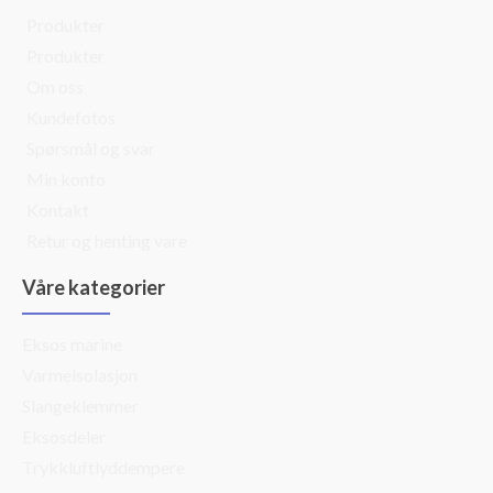
Produkter
Produkter
Om oss
Kundefotos
Spørsmål og svar
Min konto
Kontakt
Retur og henting vare
Våre kategorier
Eksos marine
Varmeisolasjon
Slangeklemmer
Eksosdeler
Trykkluftlyddempere