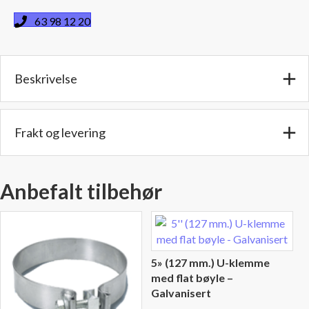
127
63 98 12 20
mm
Utv./utv.
diam.
Beskrivelse
-
Lengde:
15
cm
Frakt og levering
antall
Anbefalt tilbehør
5» (127 mm.) U-klemme
med flat bøyle –
Galvanisert