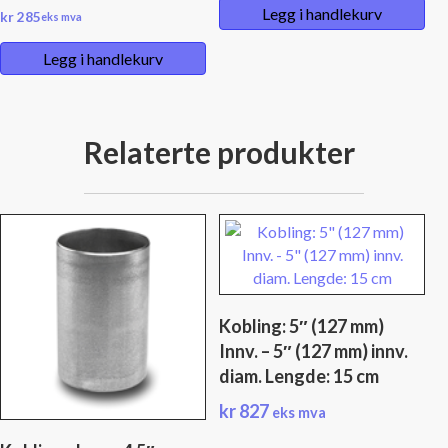
Legg i handlekurv
kr
285
eks mva
Legg i handlekurv
Relaterte produkter
Kobling: 5″ (127 mm)
Innv. – 5″ (127 mm) innv.
diam. Lengde: 15 cm
kr
827
eks mva