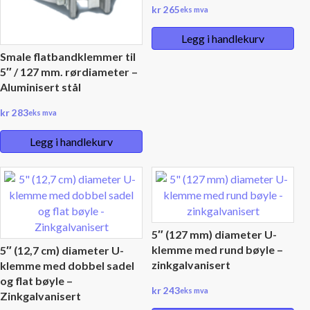
kr
265
eks mva
Legg i handlekurv
Smale flatbandklemmer til
5″ / 127 mm. rørdiameter –
Aluminisert stål
kr
283
eks mva
Legg i handlekurv
5″ (127 mm) diameter U-
klemme med rund bøyle –
5″ (12,7 cm) diameter U-
zinkgalvanisert
klemme med dobbel sadel
og flat bøyle –
kr
243
eks mva
Zinkgalvanisert