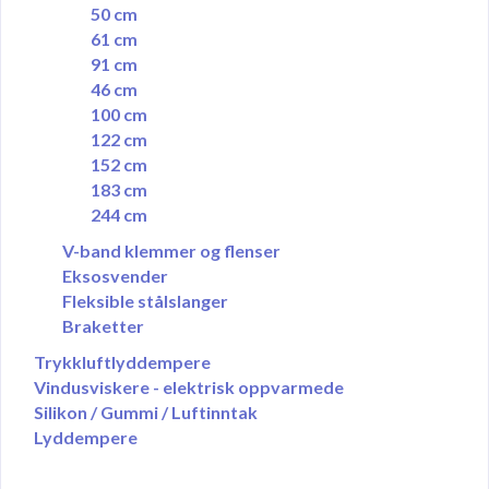
50 cm
61 cm
91 cm
46 cm
100 cm
122 cm
152 cm
183 cm
244 cm
V-band klemmer og flenser
Eksosvender
Fleksible stålslanger
Braketter
Trykkluftlyddempere
Vindusviskere - elektrisk oppvarmede
Silikon / Gummi / Luftinntak
Lyddempere